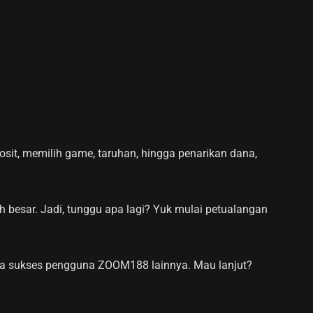
eposit, memilih game, taruhan, hingga penarikan dana,
 besar. Jadi, tunggu apa lagi? Yuk mulai petualangan
ita sukses pengguna ZOOM188 lainnya. Mau lanjut?