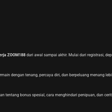
kerja ZOOM188
dari awal sampai akhir. Mulai dari registrasi, d
ain dengan tenang, percaya diri, dan berpeluang menang lebih
n tentang bonus spesial, cara menghindari penipuan, dan cer