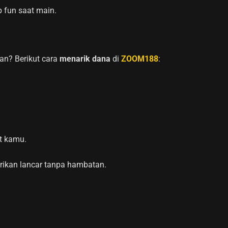
p fun saat main.
kan? Berikut cara
menarik dana
di
ZOOM188
:
et kamu.
rikan lancar tanpa hambatan.