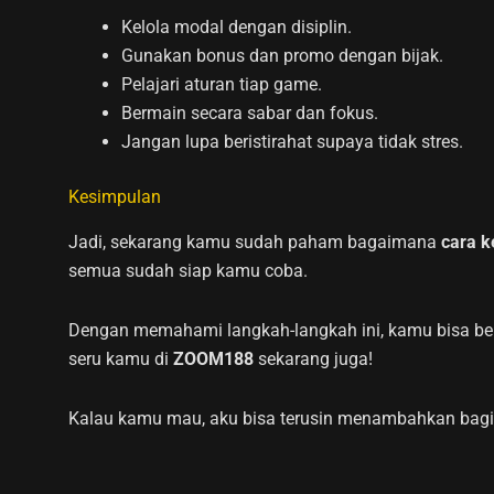
Kelola modal dengan disiplin.
Gunakan bonus dan promo dengan bijak.
Pelajari aturan tiap game.
Bermain secara sabar dan fokus.
Jangan lupa beristirahat supaya tidak stres.
Kesimpulan
Jadi, sekarang kamu sudah paham bagaimana
cara 
semua sudah siap kamu coba.
Dengan memahami langkah-langkah ini, kamu bisa berm
seru kamu di
ZOOM188
sekarang juga!
Kalau kamu mau, aku bisa terusin menambahkan bagia