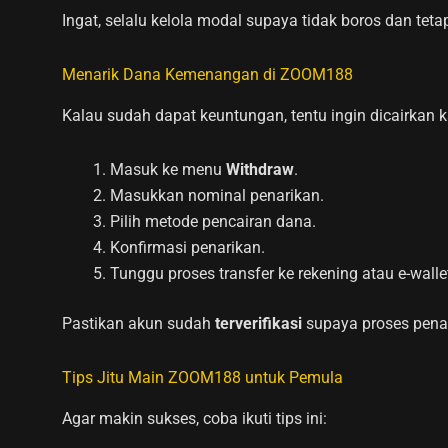
Ingat, selalu kelola modal supaya tidak boros dan teta
Menarik Dana Kemenangan di ZOOM188
Kalau sudah dapat keuntungan, tentu ingin dicairkan 
Masuk ke menu
Withdraw
.
Masukkan nominal penarikan.
Pilih metode pencairan dana.
Konfirmasi penarikan.
Tunggu proses transfer ke rekening atau e-wall
Pastikan akun sudah
terverifikasi
supaya proses pena
Tips Jitu Main ZOOM188 untuk Pemula
Agar makin sukses, coba ikuti tips ini: