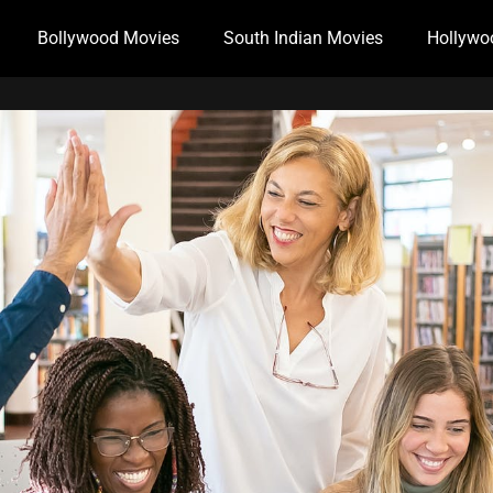
Bollywood Movies
South Indian Movies
Hollywo