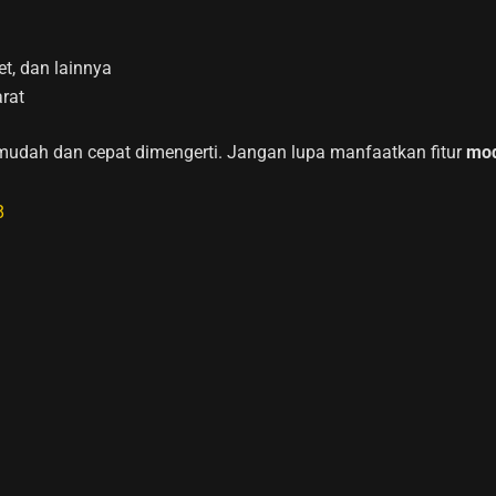
et, dan lainnya
arat
udah dan cepat dimengerti. Jangan lupa manfaatkan fitur
mo
8