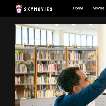
Skip
Home
Movies
to
content