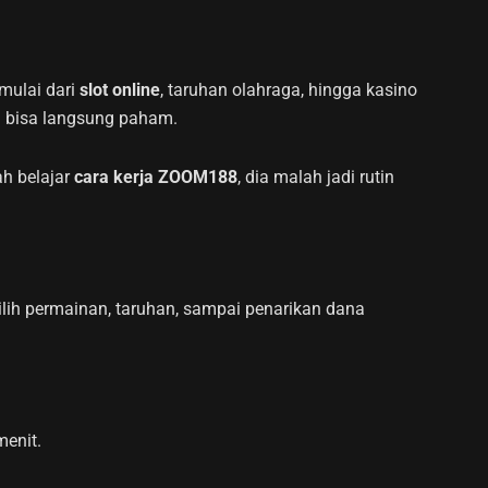
mulai dari
slot online
, taruhan olahraga, hingga kasino
u bisa langsung paham.
ah belajar
cara kerja ZOOM188
, dia malah jadi rutin
milih permainan, taruhan, sampai penarikan dana
menit.